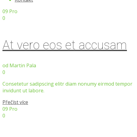
09
Pro
0
At vero eos et accusam
od
Martin Pala
0
Consetetur sadipscing elitr diam nonumy eirmod tempor
invidunt ut labore.
Přečíst více
09
Pro
0